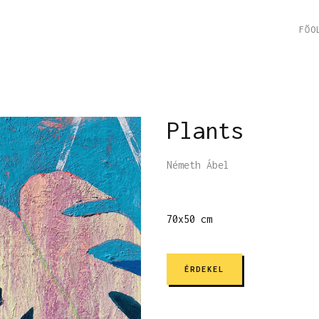
FŐO
Plants
Németh Ábel
70x50 cm
ÉRDEKEL