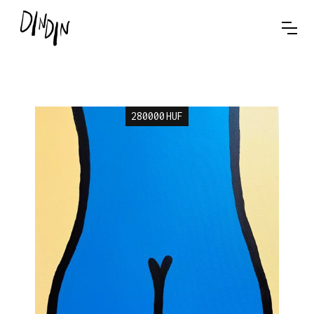
280000
HUF