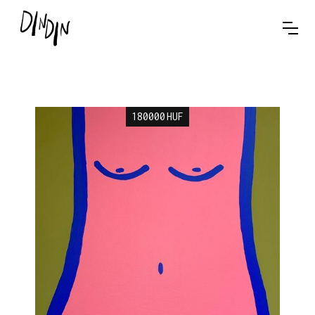
180000
HUF