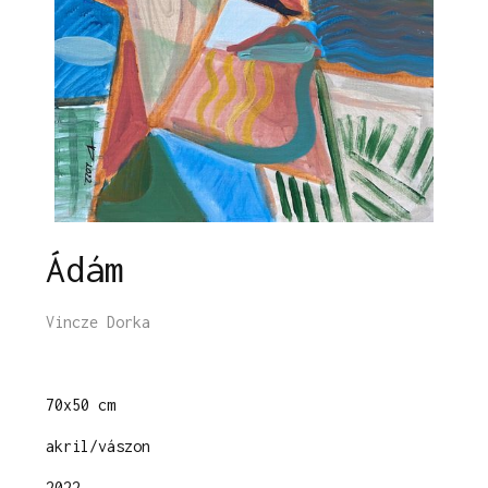
Ádám
Vincze Dorka
70x50 cm
akril/vászon
2022