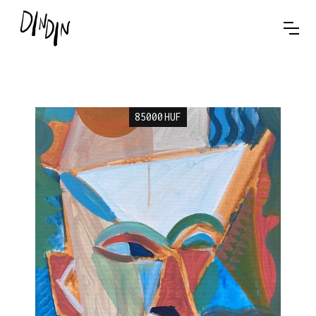
85000
HUF