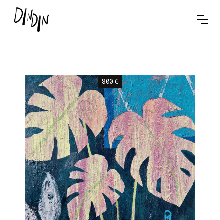
800
€