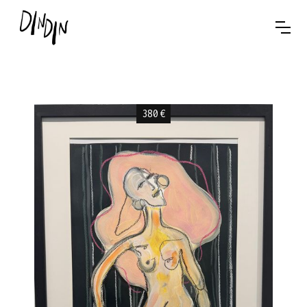
380
€