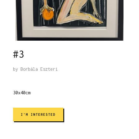
#3
by
Borbála Eszteri
30x40cm
I'M INTERESTED