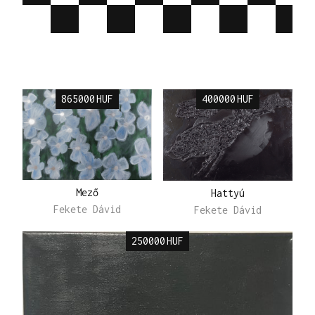
865000
HUF
400000
HUF
Mező
Hattyú
Fekete Dávid
Fekete Dávid
250000
HUF