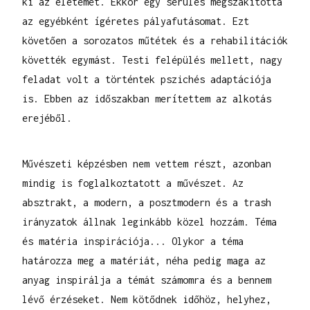
ki az életemet. Ekkor egy sérülés megszakította
az egyébként ígéretes pályafutásomat. Ezt
követően a sorozatos műtétek és a rehabilitációk
követték egymást. Testi felépülés mellett, nagy
feladat volt a történtek pszichés adaptációja
is. Ebben az időszakban merítettem az alkotás
erejéből.
Művészeti képzésben nem vettem részt, azonban
mindig is foglalkoztatott a művészet. Az
absztrakt, a modern, a posztmodern és a trash
irányzatok állnak leginkább közel hozzám. Téma
és matéria inspirációja... Olykor a téma
határozza meg a matériát, néha pedig maga az
anyag inspirálja a témát számomra és a bennem
lévő érzéseket. Nem kötődnek időhöz, helyhez,