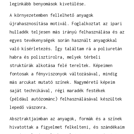
leginkább benyomások kivetülése.
A környezetemben fellelhető anyagok
újrahasznosítása motivál. Foglalkoztat az ipari
hulladék teljesen más irányú felhasználása és az
egyes tevékenységek során használt anyagokkal
való kísérletezés. Így találtam rá a poliuretán
habra és polisztirolra, melyek térbeli
struktúrák alkotása felé tereltek. Képeimen
fontosak a fényviszonyok változásával, mindig
más arcukat mutató színek. Nagyméretű képeim
saját technikával, régi maradék festékek
(például autózománc) felhasználásával készültek
lepedő vászonra.
Absztraktjaimban az anyagok, formák és a színek
hivatottak a figyelmet felkelteni, és szándékaim